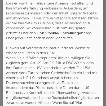
können wir Ihnen relevantere Anzeigen schalten und
Ihre Interneterfahrung verbessern. Außerdem, um
Ergebnisse zu messen oder den Inhalt unserer Website
Bild 5:
Farbe inspiriert uns und beeinflusst unsere
abzustimmen. Da wir Ihre Privatsphäre schätzen, bitten
Stimmungen. Ein schönes Beispiel ist diese
wir Sie hiermit um Erlaubnis, diese Technologien zu
extravagante Planung im harmonischen
verwenden. Sie können Ihre Zustimmung später
Farbkontrast. Der satte, matte Rotton Amarant
jederzeit über den
Link "Cookie-Einstellungen"
am
verleiht der Küche eine dezent verspielte Note.
Ende jeder Seite ändern oder widerrufen.
(Foto: AMK)
Hinweis auf Verarbeitung Ihrer auf dieser Webseite
erhobenen Daten in den USA:
Wenn Sie auf "Alle akzeptieren" klicken, willigen Sie
Bild 6:
Spülen in zwei 60 cm breiten, voneinander
zugleich gem. Art. 49 Abs. 1 S. 1 lit. a DSGVO ein, dass
Ihre Daten in den USA verarbeitet werden. Die USA
unabhängigen Schubladen. Durch Klopfen auf die
werden vom Europäischen Gerichtshof als ein Land mit
Frontplatte kann der Spülvorgang angehalten und
einem nach EU-Standards unzureichendem
mit der Start-Taste wieder fortgesetzt werden.
Datenschutzniveau eingeschätzt. Es besteht
Erhältlich ab Januar 2024. (Foto: AMK)
insbesondere das Risiko, dass Ihre Daten durch US-
Behörden, zu Kontroll- und zu Überwachungszwecken,
möglicherweise auch ohne Rechtsbehelfsmöglichkeiten,
verarbeitet werden können. Wenn Sie auf "Nur
Bild 7:
Ein elegantes, schwarzes und cleanes Design