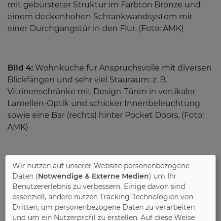
mit gebürsteter Struktur im Farbton Bronze und
einem deckenhohen Schrankwandsystem mit
einer Durchgangstür in den Flur. (Foto: AMK)
Bild 4:
Wohnküche für Anspruchsvolle mit diversen
Blickfängen und sehr viel Stauraum: z. B.
Vitrinenschränke mit Design-Türen in vertikaler
Lamellen-Optik und schicker Innenbeleuchtung
sowie eine Bar (rechts) hinter Pocket Doors. (Foto:
AMK)
Wir nutzen auf unserer Website personenbezogene
Bild 4a:
Die Schönheit eines Holzschubkastens
Daten (
Notwendige & Externe Medien
) um Ihr
vereint mit modernstem Öffnungs-/Schließkomfort:
Benutzererlebnis zu verbessern. Einige davon sind
Eine Weltneuheit ist dieses Schubkastensystem,
essenziell, andere nutzen Tracking-Technologien von
denn Metallzarge, Rückwand und Boden sind in
Dritten, um personenbezogene Daten zu verarbeiten
hochwertiger Eiche furniert. (Foto: AMK)
und um ein Nutzerprofil zu erstellen. Auf diese Weise