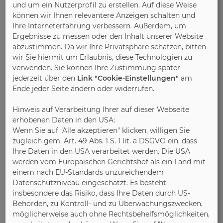
Arbeitskreis-Export der
und um ein Nutzerprofil zu erstellen. Auf diese Weise
Möbelindustrie
können wir Ihnen relevantere Anzeigen schalten und
Ihre Interneterfahrung verbessern. Außerdem, um
Der Arbeitskreis Export wurde 2018 vom
Ergebnisse zu messen oder den Inhalt unserer Website
abzustimmen. Da wir Ihre Privatsphäre schätzen, bitten
Verband der Deutschen Möbelindustrie
wir Sie hiermit um Erlaubnis, diese Technologien zu
(VDM) mit dem Ziel gegründet, konkrete
verwenden. Sie können Ihre Zustimmung später
Maßnahmen zur Intensivierung der
jederzeit über den
Link "Cookie-Einstellungen"
am
Exportaktivität der deutschen
Ende jeder Seite ändern oder widerrufen.
Möbelindustrie zu entwickeln und
umzusetzen. Zu den Teilnehmern des
Hinweis auf Verarbeitung Ihrer auf dieser Webseite
Arbeitskreises gehören neben VDM-
erhobenen Daten in den USA:
Wenn Sie auf "Alle akzeptieren" klicken, willigen Sie
Mitarbeitern Vertreter von Unternehmen
zugleich gem. Art. 49 Abs. 1 S. 1 lit. a DSGVO ein, dass
aus der Möbelbranche, Vertreter der VDM-
Ihre Daten in den USA verarbeitet werden. Die USA
Mitgliedsverbände sowie Vertreter von
werden vom Europäischen Gerichtshof als ein Land mit
Fachmedien und der Koelnmesse. Der
einem nach EU-Standards unzureichendem
Arbeitskreis dient dem Austausch der
Datenschutzniveau eingeschätzt. Es besteht
einzelnen Hersteller, legt die
insbesondere das Risiko, dass Ihre Daten durch US-
Schwerpunktmärkte fest und koordiniert
Behörden, zu Kontroll- und zu Überwachungszwecken,
möglicherweise auch ohne Rechtsbehelfsmöglichkeiten,
die gesamten Export- und