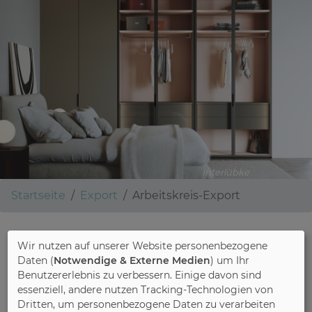
Interlübke
Startseite
Export
Arbeitskreis-Export
Wir nutzen auf unserer Website personenbezogene
Arbeitskreis-Export
Daten (
Notwendige & Externe Medien
) um Ihr
Benutzererlebnis zu verbessern. Einige davon sind
essenziell, andere nutzen Tracking-Technologien von
Dritten, um personenbezogene Daten zu verarbeiten