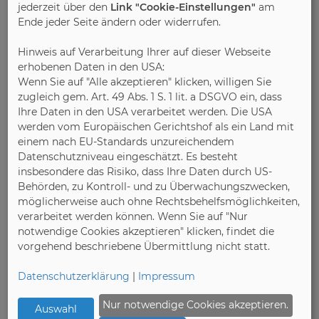
jederzeit über den
Link "Cookie-Einstellungen"
am
Ende jeder Seite ändern oder widerrufen.
* mandatory fields
Hinweis auf Verarbeitung Ihrer auf dieser Webseite
erhobenen Daten in den USA:
Please enter the number sequence
Wenn Sie auf "Alle akzeptieren" klicken, willigen Sie
zugleich gem. Art. 49 Abs. 1 S. 1 lit. a DSGVO ein, dass
Ihre Daten in den USA verarbeitet werden. Die USA
werden vom Europäischen Gerichtshof als ein Land mit
einem nach EU-Standards unzureichendem
Datenschutzniveau eingeschätzt. Es besteht
insbesondere das Risiko, dass Ihre Daten durch US-
Behörden, zu Kontroll- und zu Überwachungszwecken,
möglicherweise auch ohne Rechtsbehelfsmöglichkeiten,
verarbeitet werden können. Wenn Sie auf "Nur
notwendige Cookies akzeptieren" klicken, findet die
vorgehend beschriebene Übermittlung nicht statt.
Datenschutzerklärung
|
Impressum
Legal notice to the contact
Nur notwendige Cookies akzeptieren.
Auswahl
form