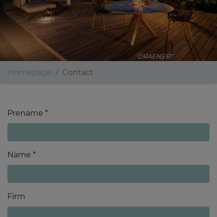
DRAENERT
Homepage
Contact
Prename *
Name *
Firm