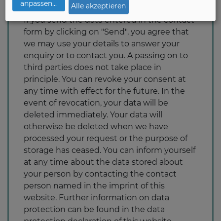
anpassen
...
Alle akzeptieren
If you send the data entered in the contact
form by clicking on "Send", you agree that
we may use your details to answer your
enquiry or to contact you. A passing on to
third parties does not take place in
principle. You can revoke your consent at
any time with effect for the future. In the
event of revocation, your data will be
deleted immediately. Your data will
otherwise be deleted when we have
processed your request or the purpose of
storage has ceased. You can inform yourself
at any time about the data stored about
your person by contacting the contact
person named in the imprint of this
website. Further information on data
protection can be found in the data