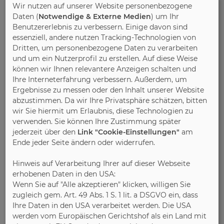
Wir nutzen auf unserer Website personenbezogene
Daten (
Notwendige & Externe Medien
) um Ihr
12.02.2025
Benutzererlebnis zu verbessern. Einige davon sind
Initiative Pro Massivholz (IPM)
essenziell, andere nutzen Tracking-Technologien von
Dritten, um personenbezogene Daten zu verarbeiten
Massivholzmöbel sorgen für ein
und um ein Nutzerprofil zu erstellen. Auf diese Weise
gesundes Raumklima
können wir Ihnen relevantere Anzeigen schalten und
Ihre Interneterfahrung verbessern. Außerdem, um
Ergebnisse zu messen oder den Inhalt unserer Website
abzustimmen. Da wir Ihre Privatsphäre schätzen, bitten
wir Sie hiermit um Erlaubnis, diese Technologien zu
verwenden. Sie können Ihre Zustimmung später
jederzeit über den
Link "Cookie-Einstellungen"
am
Ende jeder Seite ändern oder widerrufen.
Hinweis auf Verarbeitung Ihrer auf dieser Webseite
erhobenen Daten in den USA:
Wenn Sie auf "Alle akzeptieren" klicken, willigen Sie
zugleich gem. Art. 49 Abs. 1 S. 1 lit. a DSGVO ein, dass
Ihre Daten in den USA verarbeitet werden. Die USA
werden vom Europäischen Gerichtshof als ein Land mit