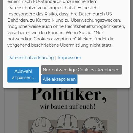
einem nach EU-Standards unzureichendem
Datenschutzniveau eingeschätzt. Es besteht
insbesondere das Risiko, dass Ihre Daten durch US-
11.02.2025
Behörden, zu Kontroll- und zu Überwachungszwecken,
Verbände der deutschen Möbelindustrie (VDM/VHK)
möglicherweise auch ohne Rechtsbehelfsmöglichkeiten,
Holz- und Möbelverbände
verarbeitet werden können. Wenn Sie auf "Nur
Nordrhein-Westfalen
notwendige Cookies akzeptieren" klicken, findet die
kooperieren mit der Firma
vorgehend beschriebene Übermittlung nicht statt.
Elektra aus Enger
Datenschutzerklärung
|
Impressum
Nur notwendige Cookies akzeptieren.
Auswahl
anpassen
...
Alle akzeptieren