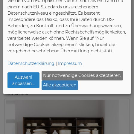
werden vom Europäischen Gerichtshof als ein Land mit
einem nach EU-Standards unzureichendem
Bild 2:
Mit speziell angepassten Schubkästen und
Datenschutzniveau eingeschätzt. Es besteht
Tablarauszügen können selbst Krawatten und
insbesondere das Risiko, dass Ihre Daten durch US-
Schals verstaut werden. Foto: IPM/Wimmer
Behörden, zu Kontroll- und zu Überwachungszwecken,
Wohnkollektionen
möglicherweise auch ohne Rechtsbehelfsmöglichkeiten,
verarbeitet werden können. Wenn Sie auf "Nur
Bild 3:
Auch im Flur gibt es individuelle
notwendige Cookies akzeptieren" klicken, findet die
vorgehend beschriebene Übermittlung nicht statt.
Massivholzmöbel, die auf sie und ihn zugeschnitten
sind. Foto: IPM/Hartmann
Datenschutzerklärung
|
Impressum
Mehr Informationen über Massivholzmöbel gibt es
Nur notwendige Cookies akzeptieren.
Auswahl
unter
www.pro-massivholz.de
.
anpassen
...
Alle akzeptieren
Download #1