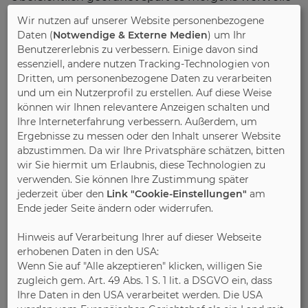
Zeit bei der Kleiderauswahl ein“, so Ruf. Die Höhe
Wir nutzen auf unserer Website personenbezogene
und Breite der massiven Holzkleiderschränke ist
Daten (
Notwendige & Externe Medien
) um Ihr
extrem variabel gestaltbar. Es gibt sehr tiefe
Benutzererlebnis zu verbessern. Einige davon sind
Möbelstücke, die eine Menge Stauraum bieten,
essenziell, andere nutzen Tracking-Technologien von
Dritten, um personenbezogene Daten zu verarbeiten
aber auch schmale Lösungen, wenn das Zuhause
und um ein Nutzerprofil zu erstellen. Auf diese Weise
nicht genug Platz hergibt. „Bei mehr
können wir Ihnen relevantere Anzeigen schalten und
Stauraumbedarf kann aus einer Vielzahl massiver
Ihre Interneterfahrung verbessern. Außerdem, um
Beimöbel, wie beispielsweise Side- oder
Ergebnisse zu messen oder den Inhalt unserer Website
Highboards, gewählt werden. Sie fügen sich
abzustimmen. Da wir Ihre Privatsphäre schätzen, bitten
harmonisch in das neue Schlafzimmer aus
wir Sie hiermit um Erlaubnis, diese Technologien zu
Massivholz ein. So individuell die Bedürfnisse sind,
verwenden. Sie können Ihre Zustimmung später
jederzeit über den
Link "Cookie-Einstellungen"
am
so individuell sind maßgeschneiderte
Ende jeder Seite ändern oder widerrufen.
Kleiderschränke für sie und ihn, die es bei den IPM-
Mitgliedern gibt“, schließt Ruf. IPM/RS
Hinweis auf Verarbeitung Ihrer auf dieser Webseite
erhobenen Daten in den USA:
Bild 1:
Egal ob Hemden und Blusen, Schuhe oder
Wenn Sie auf "Alle akzeptieren" klicken, willigen Sie
Unterwäsche: Alle Kleidungsstücke haben ihre
zugleich gem. Art. 49 Abs. 1 S. 1 lit. a DSGVO ein, dass
eigene Staufläche. Foto: IPM/Thielemeyer
Ihre Daten in den USA verarbeitet werden. Die USA