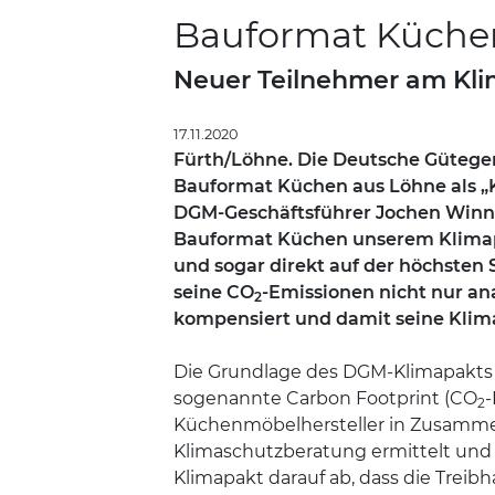
Bauformat Küchen 
Neuer Teilnehmer am Kli
17.11.2020
Fürth/Löhne. Die Deutsche Güteg
Bauformat Küchen aus Löhne als „K
DGM-Geschäftsführer Jochen Winning
Bauformat Küchen unserem Klimapa
und sogar direkt auf der höchsten S
seine CO
-Emissionen nicht nur ana
2
kompensiert und damit seine Klimab
Die Grundlage des DGM-Klimapakts 
sogenannte Carbon Footprint (CO
-
2
Küchenmöbelhersteller in Zusammen
Klimaschutzberatung ermittelt und an
Klimapakt darauf ab, dass die Treib