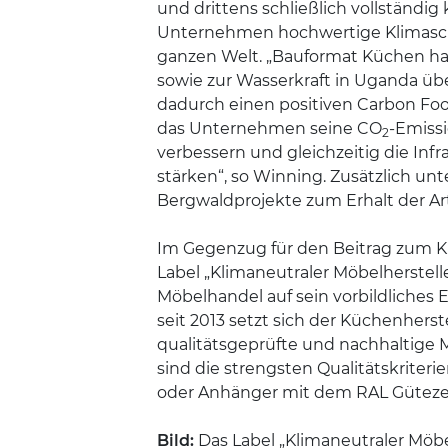
und drittens schließlich vollständig
Unternehmen hochwertige Klimaschu
ganzen Welt. „Bauformat Küchen hat
sowie zur Wasserkraft in Uganda übe
dadurch einen positiven Carbon Foo
das Unternehmen seine CO
-Emissi
2
verbessern und gleichzeitig die Infr
stärken“, so Winning. Zusätzlich un
Bergwaldprojekte zum Erhalt der Art
Im Gegenzug für den Beitrag zum K
Label „Klimaneutraler Möbelherste
Möbelhandel auf sein vorbildliche
seit 2013 setzt sich der Küchenherst
qualitätsgeprüfte und nachhaltige 
sind die strengsten Qualitätskriter
oder Anhänger mit dem RAL Güteze
Bild:
Das Label „Klimaneutraler Möbe