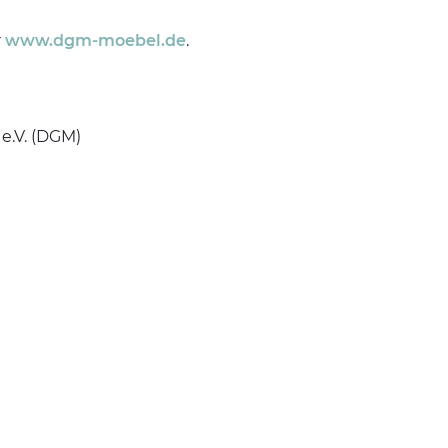
r
www.dgm-moebel.de
.
e.V. (DGM)