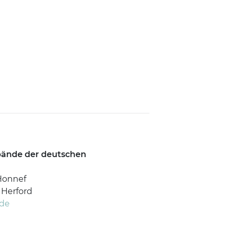
rbände der deutschen
Honnef
 Herford
.de