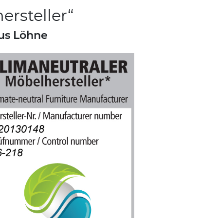
rsteller“
us Löhne