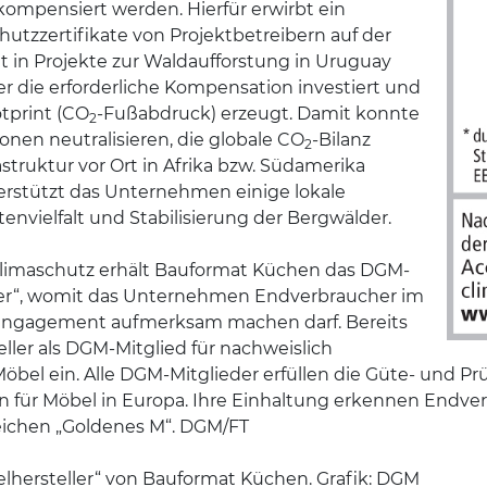
 kompensiert werden. Hierfür erwirbt ein
tzzertifikate von Projektbetreibern auf der
 in Projekte zur Waldaufforstung in Uruguay
r die erforderliche Kompensation investiert und
tprint (CO
-Fußabdruck) erzeugt. Damit konnte
2
onen neutralisieren, die globale CO
-Bilanz
2
astruktur vor Ort in Afrika bzw. Südamerika
terstützt das Unternehmen einige lokale
envielfalt und Stabilisierung der Bergwälder.
limaschutz erhält Bauformat Küchen das DGM-
ller“, womit das Unternehmen Endverbraucher im
s Engagement aufmerksam machen darf. Bereits
eller als DGM-Mitglied für nachweislich
Möbel ein. Alle DGM-Mitglieder erfüllen die Güte- und
ien für Möbel in Europa. Ihre Einhaltung erkennen Endv
ichen „Goldenes M“. DGM/FT
lhersteller“ von Bauformat Küchen. Grafik: DGM