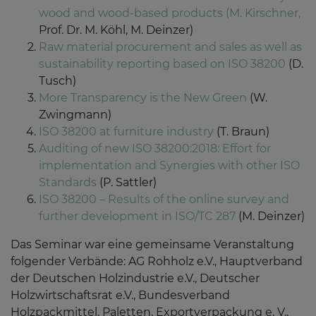
wood and wood-based products (M. Kirschner,
Prof. Dr. M. Köhl, M. Deinzer)
Raw material procurement and sales as well as
sustainability reporting based on ISO 38200
(D.
Tusch)
More Transparency is the New Green
(W.
Zwingmann)
ISO 38200 at furniture industry
(T. Braun)
Auditing of new ISO 38200:2018: Effort for
implementation and Synergies with other ISO
Standards
(P. Sattler)
ISO 38200 – Results of the online survey and
further development in ISO/TC 287
(M. Deinzer)
Das Seminar war eine gemeinsame Veranstaltung
folgender Verbände: AG Rohholz e.V., Hauptverband
der Deutschen Holzindustrie e.V., Deutscher
Holzwirtschaftsrat e.V., Bundesverband
Holzpackmittel, Paletten, Exportverpackung e. V.,