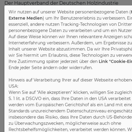
Der Hauptverband der Deutschen Holzindustrie
(HDH) vertritt die wirtschaftlichen, politischen und
Wir nutzen auf unserer Website personenbezogene Daten (
technischen Interessen der Holzindustrie mit rund
Externe Medien
) um Ihr Benutzererlebnis zu verbessern. E
200.000 Beschäftigten und einem Gesamtumsatz
essenziell, andere nutzen Tracking-Technologien von Dritte
personenbezogene Daten zu verarbeiten und um ein Nutzerpr
von ca. 42,2 Mrd. Euro. Dabei erstreckt sich das
Auf diese Weise können wir Ihnen relevantere Anzeigen scha
Spektrum über die gesamte Wertschöpfungskette
Interneterfahrung verbessern. Außerdem, um Ergebnisse z
entlang des Werkstoffes Holz: von der
Inhalt unserer Website abzustimmen. Da wir Ihre Privatsphä
Sägeindustrie, der industriellen Holzbe- und -
wir Sie hiermit um Erlaubnis, diese Technologien zu verwen
verarbeitung über die Möbelindustrie bis hin zum
Ihre Zustimmung später jederzeit über den
Link "Cookie-E
Bauen mit Holz sowie der Holzpackmittelindustrie.
Ende jeder Seite ändern oder widerrufen.
Alle vertretenen Interessen vereint der Einsatz für
Hinweis auf Verarbeitung Ihrer auf dieser Webseite erhobe
den natürlichen und vielfältigen Werkstoff Holz.
USA:
Wenn Sie auf "Alle akzeptieren" klicken, willigen Sie zugleich
S. 1 lit. a DSGVO ein, dass Ihre Daten in den USA verarbeite
Download #1
werden vom Europäischen Gerichtshof als ein Land mit ei
Standards unzureichendem Datenschutzniveau eingeschätzt
PDF
insbesondere das Risiko, dass Ihre Daten durch US-Behörden
zu Überwachungszwecken, möglicherweise auch ohne
Rechtsbehelfsmöglichkeiten, verarbeitet werden können. W
Download #2