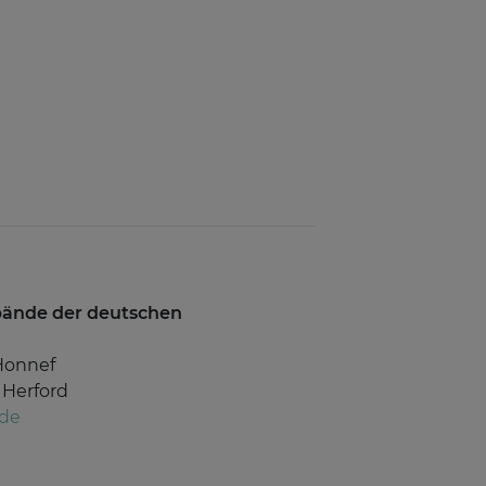
rbände der deutschen
Honnef
 Herford
.de