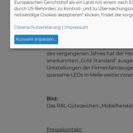
Europäischen Gerichtshof als ein Land mit einem nach E
Möbelindustrie noch einen Schritt w
durch US-Behörden, zu Kontroll- und zu Überwachungszw
teilnehmenden Unternehmen die Bi
notwendige Cookies akzeptieren" klicken, findet die vor
Emissionen. Bestenfalls kompensiere
dann mit dem RAL-Gütezeichen „Möb
Datenschutzerklärung
|
Impressum
oder sogar rezertifiziert – so wie je
2016 DGM-Mitglied und engagiert si
Auswahl anpassen
...
klimaschonende Lösungen, seit 202
des vergangenen Jahres hat der Hers
anerkannten „Gold Standard“ ausgegl
Umstellungen der Firmenfahrzeuge 
sparsame LEDs in Melle weiter vor
Bild:
Das RAL-Gütezeichen „Möbelherstel
Pressekontakt: