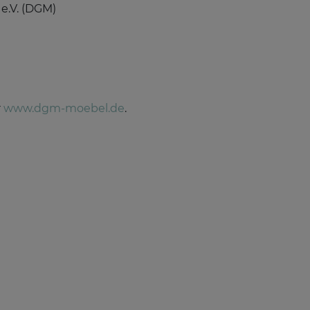
e.V. (DGM)
r
www.dgm-moebel.de
.