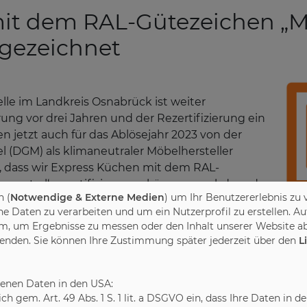
it dem RAL-Gütezeichen „M
sgezeichnet
le im Landkreis Osnabrück ist weiter
erung vor drei Jahren und der Rezertifizierung ein
jetzt auch für das Ablösejahr 2023 von der
(DGM) als klimaneutraler Möbelhersteller
r, dass wir Express Küchen mit dem RAL-
aneutral‘ rezertifizieren zu können, nachdem das
 (
Notwendige & Externe Medien
) um Ihr Benutzererlebnis zu 
 2022 erneut ausgeglichen hat“, sagt DGM-
Daten zu verarbeiten und um ein Nutzerprofil zu erstellen. Au
m, um Ergebnisse zu messen oder den Inhalt unserer Website ab
wenden. Sie können Ihre Zustimmung später jederzeit über den
L
hohen Branchenstandards und umfassenden Güte-
lität ein und kennzeichnet sie mit dem RAL-
ema Klimaschutz und Nachhaltigkeit ging die
benen Daten in den USA:
leich gem. Art. 49 Abs. 1 S. 1 lit. a DSGVO ein, dass Ihre Daten 
der Gründung des Klimapaktes für die