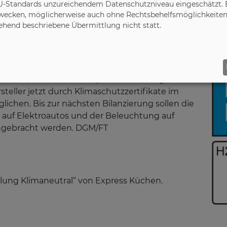
U-Standards unzureichendem Datenschutzniveau eingeschätzt. Es
eiter. Der Klimapakt fordert von den
ecken, möglicherweise auch ohne Rechtsbehelfsmöglichkeiten,
lanzierung und Reduzierung ihrer CO
-
2
gehend beschriebene Übermittlung nicht statt.
n sie schließlich ihre CO
-Bilanz und werden
2
elherstellung Klimaneutral“ ausgezeichnet
tzt Express Küchen. Der Küchenhersteller ist seit
ch seitdem auch verstärkt für nachhaltige und
0 im Rahmen des Klimapakts. Seine CO
-Bilanz
2
teller jetzt durch Klimaschutzzertifikate im
ichen. Bis zur nächsten Bilanzierung sollen die
auf Elektroautos und der Beleuchtung auf
angebracht werden. DGM/FT
lung Klimaneutral“ von Express Küchen.