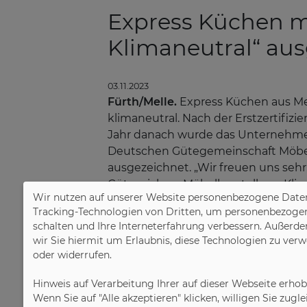
Express Küchen m
Klimaneutral“ au
03.11.2023
Fürth/Melle.
Express Küchen aus Mel
klimaneutral. Nach der Erstzertifizi
Jahr danach wurde das Unternehmen 
Deutschen Gütegemeinschaft Möbel 
ausgezeichnet. „Wir freuen uns seh
Gütezeichen ‚Möbelherstellung Klim
Wir nutzen auf unserer Website personenbezogene Daten
Unternehmen seine CO
-Bilanz aus
2
Tracking-Technologien von Dritten, um personenbezogene 
Geschäftsführer Jochen Winning.
schalten und Ihre Interneterfahrung verbessern. Außerde
wir Sie hiermit um Erlaubnis, diese Technologien zu ver
Seit 1963 setzt sich die DGM mit 
oder widerrufen.
und Prüfbestimmungen für Möbelqua
Gütezeichen „Goldenes M“. Beim Th
Hinweis auf Verarbeitung Ihrer auf dieser Webseite erho
Wenn Sie auf "Alle akzeptieren" klicken, willigen Sie zug
Gütegemeinschaft im Jahr 2016 mit 