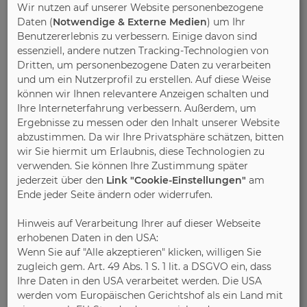
Verbandsgeschäftsführer Jan Kurth appellierte bei
Wir nutzen auf unserer Website personenbezogene
der Vorstandssitzung, die beim
Daten (
Notwendige & Externe Medien
) um Ihr
Polstermöbelhersteller Rolf Benz in Nagold
Benutzererlebnis zu verbessern. Einige davon sind
essenziell, andere nutzen Tracking-Technologien von
stattfand, an die neue Bauministerin Verena
Dritten, um personenbezogene Daten zu verarbeiten
Hubertz, den im Koalitionsvertrag versprochenen
und um ein Nutzerprofil zu erstellen. Auf diese Weise
Wohnungsbau-Turbo rasch in Gang zu setzen und
können wir Ihnen relevantere Anzeigen schalten und
verwies dabei auf den großen Bauüberhang von
Ihre Interneterfahrung verbessern. Außerdem, um
800.000 Einheiten. Dieses Potenzial von bereits
Ergebnisse zu messen oder den Inhalt unserer Website
genehmigten, aber noch nicht umgesetzten
abzustimmen. Da wir Ihre Privatsphäre schätzen, bitten
Bauprojekten müsse die Politik mit gezielten
wir Sie hiermit um Erlaubnis, diese Technologien zu
verwenden. Sie können Ihre Zustimmung später
Impulsen aktivieren.
jederzeit über den
Link "Cookie-Einstellungen"
am
Ende jeder Seite ändern oder widerrufen.
Im Auftaktquartal machte sich weiterhin die
Kaufzurückhaltung der Konsumentinnen und
Hinweis auf Verarbeitung Ihrer auf dieser Webseite
Konsumenten bemerkbar. Die hiesigen Hersteller
erhobenen Daten in den USA:
im Segment der sonstigen Möbel (darunter Wohn-,
Wenn Sie auf "Alle akzeptieren" klicken, willigen Sie
Ess- und Schlafzimmermöbel) setzten mit rund 1,2
zugleich gem. Art. 49 Abs. 1 S. 1 lit. a DSGVO ein, dass
Ihre Daten in den USA verarbeitet werden. Die USA
Milliarden Euro 3,8 Prozent weniger um als im
werden vom Europäischen Gerichtshof als ein Land mit
Vorjahreszeitraum. Die Polstermöbelsparte