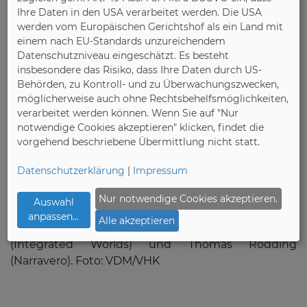
Publikum. „Wir als Möbelverbände haben im
Ihre Daten in den USA verarbeitet werden. Die USA
Rahmen der anstehenden regulatorischen
werden vom Europäischen Gerichtshof als ein Land mit
Ausgestaltung des digitalen Produktpasses für
einem nach EU-Standards unzureichendem
Datenschutzniveau eingeschätzt. Es besteht
Möbel die wichtige Aufgabe, die Inhalte und
insbesondere das Risiko, dass Ihre Daten durch US-
praxisgerechte Umsetzung mitzugestalten“, sagte
Behörden, zu Kontroll- und zu Überwachungszwecken,
Kurth
möglicherweise auch ohne Rechtsbehelfsmöglichkeiten,
verarbeitet werden können. Wenn Sie auf "Nur
notwendige Cookies akzeptieren" klicken, findet die
vorgehend beschriebene Übermittlung nicht statt.
Bild 1:
Referierten und diskutierten über den
digitalen Produktpass (von links nach rechts):
Datenschutzerklärung
|
Impressum
Alexander Rhetz (Otto), Jan Kurth (VDM/VHK),
Christoph Attila Kun (BASF), Nina Stock (BMWE),
Nur notwendige Cookies akzeptieren.
Auswahl
Dirk Krupka (Häcker Küchen), Olaf Plümer (DCC),
anpassen
...
Alle akzeptieren
Alexander König (GS1 Germany), Patrick Sönke
(Integrated Worlds) und Thomas Rödding
(Narravero). Foto: VDM/VHK