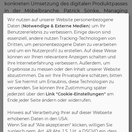
konkreten Umsetzung des digitalen Produktpasses
in der Möbelbranche. Patrick Sönke, Managing
Director der Integrated Worlds GmbH, und Peter
Wir nutzen auf unserer Website personenbezogene
Jürgens, Chief Information Officer der Polipol-
Daten (
Notwendige & Externe Medien
) um Ihr
Holding und DCC-Vorstandsvorsitzender,
Benutzererlebnis zu verbessern. Einige davon sind
essenziell, andere nutzen Tracking-Technologien von
berichteten über Wege zur Verbesserung der
Dritten, um personenbezogene Daten zu verarbeiten
Kommunikation zwischen Industrie und Handel
und um ein Nutzerprofil zu erstellen. Auf diese Weise
und über die Weiterentwicklung hin zu
können wir Ihnen relevantere Anzeigen schalten und
kreislauffähigen Geschäftsmodellen.
Ihre Interneterfahrung verbessern. Außerdem, um
Ergebnisse zu messen oder den Inhalt unserer Website
abzustimmen. Da wir Ihre Privatsphäre schätzen, bitten
In der Diskussion mit den Teilnehmenden kam der
wir Sie hiermit um Erlaubnis, diese Technologien zu
dringende Wunsch der Möbelhersteller zum
verwenden. Sie können Ihre Zustimmung später
Ausdruck, vom Gesetzgeber so schnell wie möglich
jederzeit über den
Link "Cookie-Einstellungen"
am
Klarheit über die detaillierten regulatorischen
Ende jeder Seite ändern oder widerrufen.
Anforderungen an den digitalen Produktpass zu
Hinweis auf Verarbeitung Ihrer auf dieser Webseite
erhalten. Die Branche brauche rasch eindeutige
erhobenen Daten in den USA:
Richtlinien, um die Vorbereitungen entsprechend
Wenn Sie auf "Alle akzeptieren" klicken, willigen Sie
auszurichten, hieß es gleich mehrfach aus dem
zugleich gem. Art. 49 Abs. 1 S. 1 lit. a DSGVO ein, dass