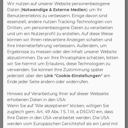
Wir nutzen auf unserer Website personenbezogene
Daten (
Notwendige & Externe Medien
) um Ihr
Benutzererlebnis zu verbessern. Einige davon sind
essenziell, andere nutzen Tracking-Technologien von
Dritten, um personenbezogene Daten zu verarbeiten
und um ein Nutzerprofil zu erstellen. Auf diese Weise
17.11.2022
können wir Ihnen relevantere Anzeigen schalten und
Verband der Deutschen Möbelindustrie (VDM)
Ihre Interneterfahrung verbessern. Außerdem, um
Deutsche Möbelindustrie
Ergebnisse zu messen oder den Inhalt unserer Website
steigert Umsatz bis Ende
abzustimmen. Da wir Ihre Privatsphäre schätzen, bitten
wir Sie hiermit um Erlaubnis, diese Technologien zu
September um knapp 11 Prozent
verwenden. Sie können Ihre Zustimmung später
jederzeit über den
Link "Cookie-Einstellungen"
am
Ende jeder Seite ändern oder widerrufen.
Hinweis auf Verarbeitung Ihrer auf dieser Webseite
erhobenen Daten in den USA:
Wenn Sie auf "Alle akzeptieren" klicken, willigen Sie
zugleich gem. Art. 49 Abs. 1 S. 1 lit. a DSGVO ein, dass
Ihre Daten in den USA verarbeitet werden. Die USA
werden vom Europäischen Gerichtshof als ein Land mit