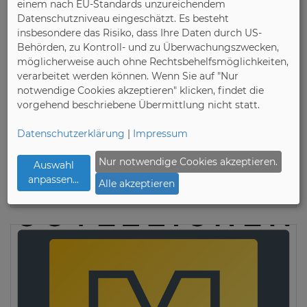
einem nach EU-Standards unzureichendem
Datenschutzniveau eingeschätzt. Es besteht
insbesondere das Risiko, dass Ihre Daten durch US-
Behörden, zu Kontroll- und zu Überwachungszwecken,
möglicherweise auch ohne Rechtsbehelfsmöglichkeiten,
verarbeitet werden können. Wenn Sie auf "Nur
notwendige Cookies akzeptieren" klicken, findet die
vorgehend beschriebene Übermittlung nicht statt.
15.11.2022
Verband der Deutschen Möbelindustrie (VDM)
Datenschutzerklärung
|
Impressum
Hohe Energiepreise, mehr
Kurzarbeit und eine schwache
Nur notwendige Cookies akzeptieren.
Auswahl
Konsumstimmung
anpassen
...
Alle akzeptieren