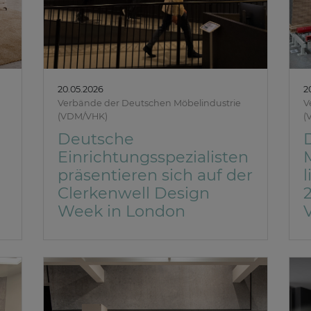
20.05.2026
2
Verbände der Deutschen Möbelindustrie
V
(VDM/VHK)
(
Deutsche
Einrichtungsspezialisten
präsentieren sich auf der
l
Clerkenwell Design
Week in London