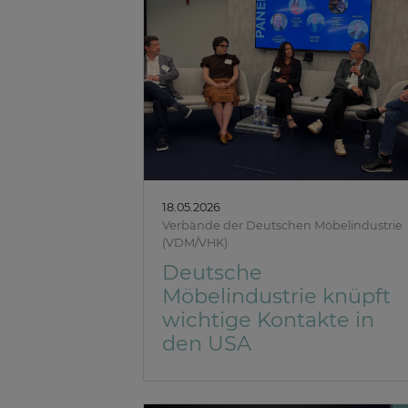
18.05.2026
Verbände der Deutschen Möbelindustrie
(VDM/VHK)
Deutsche
Möbelindustrie knüpft
wichtige Kontakte in
den USA