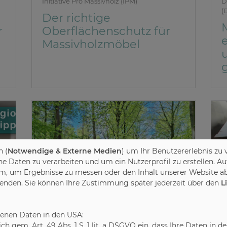
Initiative Pro Massivholz (IPM)
D
(
Der richtige
r
Oberflächenschutz für
Massivholzmöbel
 (
Notwendige & Externe Medien
) um Ihr Benutzererlebnis zu 
Daten zu verarbeiten und um ein Nutzerprofil zu erstellen. Au
m, um Ergebnisse zu messen oder den Inhalt unserer Website ab
wenden. Sie können Ihre Zustimmung später jederzeit über den
L
benen Daten in den USA:
leich gem. Art. 49 Abs. 1 S. 1 lit. a DSGVO ein, dass Ihre Daten 