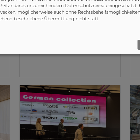
U-Standards unzureichendem Datenschutzniveau eingeschätzt. Es
ecken, möglicherweise auch ohne Rechtsbehelfsmöglichkeiten,
19.06.2026
1
gehend beschriebene Übermittlung nicht statt.
Initiative Pro Massivholz (IPM)
Nachhaltige Möbel aus
Massivholz