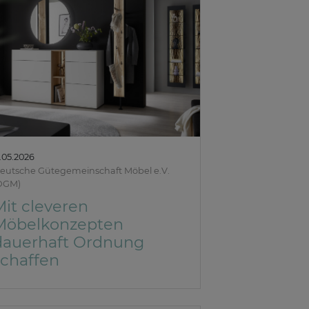
1.05.2026
eutsche Gütegemeinschaft Möbel e.V.
DGM)
Mit cleveren
Möbelkonzepten
dauerhaft Ordnung
schaffen