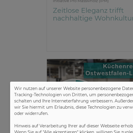
Initiative Pro Massivholz (IPM)
Zeitlose Eleganz trifft
nachhaltige Wohnkultu
Wir nutzen auf unserer Website personenbezogene Daten
Tracking-Technologien von Dritten, um personenbezogene 
schalten und Ihre Interneterfahrung verbessern. Außerde
wir Sie hiermit um Erlaubnis, diese Technologien zu ver
oder widerrufen.
Hinweis auf Verarbeitung Ihrer auf dieser Webseite erho
Wenn Sie auf "Alle akzeptieren" klicken, willigen Sie zug