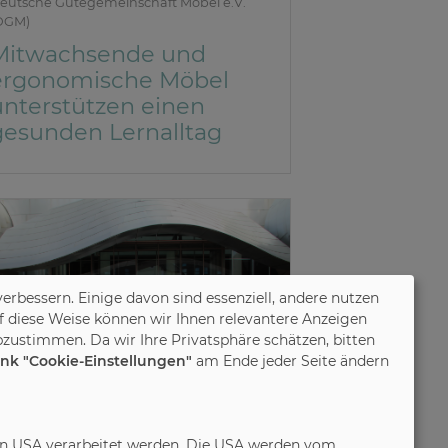
eutsche Gütegemeinschaft Möbel e.V.
DGM)
Mitwachsende und
ergonomische Möbel
unterstützen einen
gesunden Lernalltag
verbessern. Einige davon sind essenziell, andere nutzen
f diese Weise können wir Ihnen relevantere Anzeigen
zustimmen. Da wir Ihre Privatsphäre schätzen, bitten
ink "Cookie-Einstellungen"
am Ende jeder Seite ändern
in den USA verarbeitet werden. Die USA werden vom