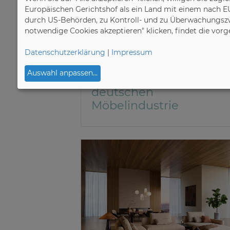
Europäischen Gerichtshof als ein Land mit einem nach E
durch US-Behörden, zu Kontroll- und zu Überwachungszw
19.06.2026
notwendige Cookies akzeptieren" klicken, findet die vor
Verbände der Deutschen Möbelindustrie
(VDM/VHK)
Datenschutzerklärung
|
Impressum
Nordrhein-Westfalen
Auswahl anpassen
...
bleibt Schwerpunkt der
deutschen
Möbelindustrie