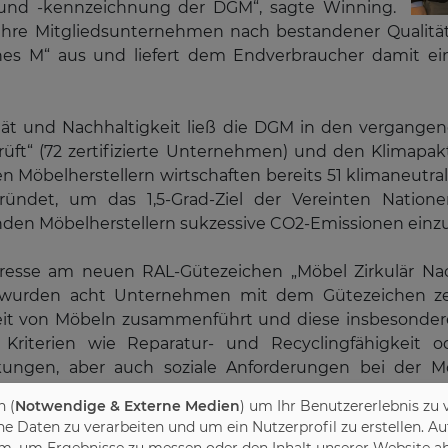
g und -kennzeichnung der DGM“, sagte Winning.
ihre Mitgliedsunternehmen nach bestandener Qualität
es M“ aus und liefert dem Endverbraucher damit ein
t und Nachhaltigkeit ließ die DGM in den vergange
ft“ (72 zertifizierte Unternehmen) und den Klimapakt
Möbelherstellern wirtschaften bereits 51 klimaneutral
ründet, um das 1,5-Grad-Ziel der Vereinten Natio
nden Möbelherstellern sukzessive CO2-Emissionen einz
eresse am neuen RAL-Gütezeichen „Möbel Zirkulär Nach
e wurden acht Unternehmen mit dem Gütezeichen zerti
eit von Möbeln zusammenführt und diese insbesondere
riterien wie Reparatur- und Recyclingfähigkeit o
kungen, aber auch soziale Anforderungen bei der M
61 Hersteller das geographische Herkunftsgewährzeiche
 (
Notwendige & Externe Medien
) um Ihr Benutzererlebnis zu 
gung steht.
Daten zu verarbeiten und um ein Nutzerprofil zu erstellen. Au
m, um Ergebnisse zu messen oder den Inhalt unserer Website ab