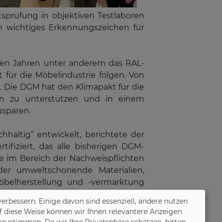
sprüfung in objektiven Testlaboren
 wichtiges Erkennungszeichen für
nen Jahren unter anderem das RAL-
 für die Möbelindustrie folgen. Von
. Die DGM hat den Klimapakt für die
nen zu unterstützen und in einem
usparen.
haltig“ entwickelt, berichtete der
fiziert, das alle bisherigen DGM-
 im Bereich der Nachweispflichten
der umweltschonende Materialien,
öbelherstellung und -vermarktung
n „Möbel Made in Germany“, das für
verbessern. Einige davon sind essenziell, andere nutzen
f diese Weise können wir Ihnen relevantere Anzeigen
zustimmen. Da wir Ihre Privatsphäre schätzen, bitten