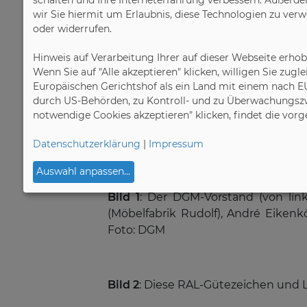
Darüber hinaus unterstützt die DG
wir Sie hiermit um Erlaubnis, diese Technologien zu ver
zu erfüllen, beispielsweise bei de
oder widerrufen.
Textilkennzeichnungsgesetz.
Hinweis auf Verarbeitung Ihrer auf dieser Webseite erho
Wenn Sie auf "Alle akzeptieren" klicken, willigen Sie zug
Neben Themen wie Möbelqualität un
Europäischen Gerichtshof als ein Land mit einem nach E
2015 amtierende Andreas Decker (
durch US-Behörden, zu Kontroll- und zu Überwachungszw
(RMW Wohnmöbel), Dr. Jochen Peters
notwendige Cookies akzeptieren" klicken, findet die vor
großem Dank für ihr Engagement im
und Gunther Reischle (DAS. CONCEP
Datenschutzerklärung
|
Impressum
Auswahl anpassen
...
Bild 1
: Der DGM-Vorstand (von link
(Möbelfabrik Rudolf), André Eiken
Foto: DGM
Bild 2
: Diese RAL-Gütezeichen und L