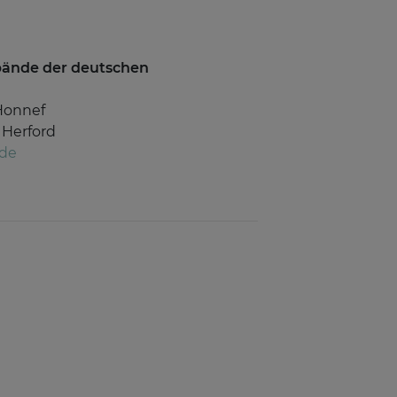
rbände der deutschen
Honnef
 Herford
.de