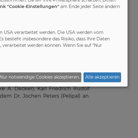
orische Anforderungen rechtssicher
ink "Cookie-Einstellungen"
am Ende jeder Seite ändern
EU-Produktsicherheitsverordnung und
in den USA verarbeitet werden. Die USA werden vom
echer des Vorstands wurde der seit
 besteht insbesondere das Risiko, dass Ihre Daten
ehören außerdem André Eikenkötter
 verarbeitet werden können. Wenn Sie auf "Nur
 und Stefan Schulz (Koinor) an. Mit
idi), Roland Mayer (vormals Paidi)
l) bestellt.
Nur notwendige Cookies akzeptieren.
Alle akzeptieren
e A. Decker), Karl Friedrich Rudolf
em Dr. Jochen Peters (Pelipal) an.