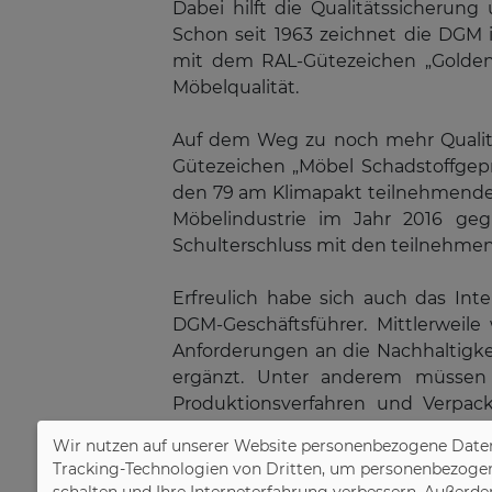
Dabei hilft die Qualitätssicherun
Schon seit 1963 zeichnet die DGM 
mit dem RAL-Gütezeichen „Golden
Möbelqualität.
Auf dem Weg zu noch mehr Qualitä
Gütezeichen „Möbel Schadstoffgeprü
den 79 am Klimapakt teilnehmenden 
Möbelindustrie im Jahr 2016 geg
Schulterschluss mit den teilnehme
Erfreulich habe sich auch das Int
DGM-Geschäftsführer. Mittlerweil
Anforderungen an die Nachhaltigk
ergänzt. Unter anderem müssen K
Produktionsverfahren und Verpac
eingehalten werden. Zudem tragen 
Wir nutzen auf unserer Website personenbezogene Daten
Qualitätsmöbel aus deutscher Ferti
Tracking-Technologien von Dritten, um personenbezogene 
schalten und Ihre Interneterfahrung verbessern. Außerde