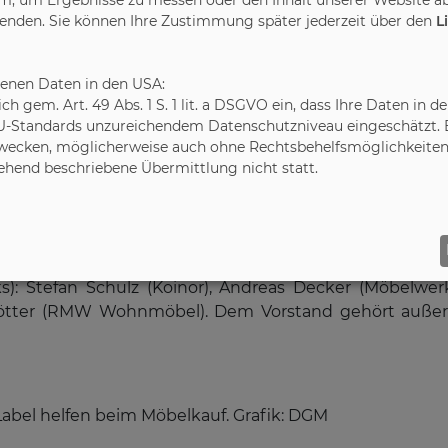
M die Möbelbranche dabei, neu hinzukommende regulat
wenden. Sie können Ihre Zustimmung später jederzeit über den
L
n Themen digitaler Produktpass, Lieferkettengesetz, 
benen Daten in den USA:
leich gem. Art. 49 Abs. 1 S. 1 lit. a DSGVO ein, dass Ihre Daten 
d Nachhaltigkeit standen Vorstandswahlen an: Als Spr
U-Standards unzureichendem Datenschutzniveau eingeschätzt. Es
Möbelwerke A. Decker) wiedergewählt. Dem Vorstand g
ecken, möglicherweise auch ohne Rechtsbehelfsmöglichkeiten,
 (Pelipal), Karl Friedrich Rudolf (Möbelfabrik Rudolf)
gehend beschriebene Übermittlung nicht statt.
 Vorstand verabschiedet wurden Udo Groene (vormals Pa
T). Zum neuen Rechnungsprüfer wurde Axel Faber (Ponse
s): Stefan Schulz (Koinor), Andreas Decker (Möbelwerk
kötter (RMW Wohnmöbel). Dem Vorstand gehört außerd
abel helfen beim Möbelkauf. Grafik: DGM