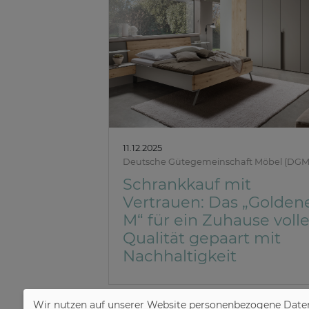
11.12.2025
Deutsche Gütegemeinschaft Möbel (DG
Schrankkauf mit
Vertrauen: Das „Golden
M“ für ein Zuhause volle
Qualität gepaart mit
Nachhaltigkeit
Wir nutzen auf unserer Website personenbezogene Daten