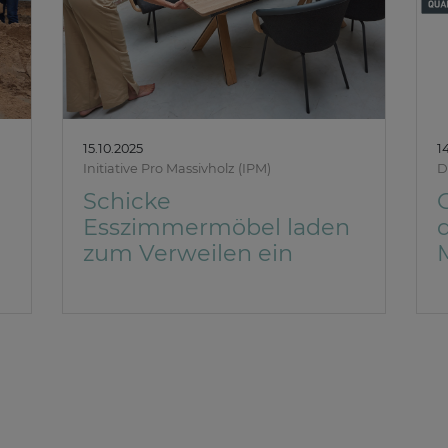
15.10.2025
1
Initiative Pro Massivholz (IPM)
D
Schicke
Esszimmermöbel laden
zum Verweilen ein