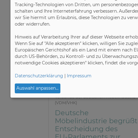
Tracking-Technologien von Dritten, um personenbezogene 
schalten und Ihre Interneterfahrung verbessern. Außerde
wir Sie hiermit um Erlaubnis, diese Technologien zu ver
oder widerrufen.
Hinweis auf Verarbeitung Ihrer auf dieser Webseite erho
Wenn Sie auf "Alle akzeptieren" klicken, willigen Sie zug
Europäischen Gerichtshof als ein Land mit einem nach E
durch US-Behörden, zu Kontroll- und zu Überwachungszw
notwendige Cookies akzeptieren" klicken, findet die vor
Datenschutzerklärung
|
Impressum
Auswahl anpassen
...
26.11.2025
Verbände der deutschen Möbelindustrie
(VDM/VHK)
Deutsche
Möbelindustrie begrüßt
Entscheidung des
EU-Parlaments zur