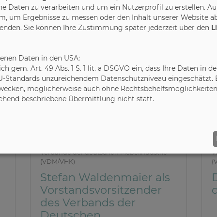
Daten zu verarbeiten und um ein Nutzerprofil zu erstellen. Au
m, um Ergebnisse zu messen oder den Inhalt unserer Website ab
wenden. Sie können Ihre Zustimmung später jederzeit über den
L
benen Daten in den USA:
leich gem. Art. 49 Abs. 1 S. 1 lit. a DSGVO ein, dass Ihre Daten 
U-Standards unzureichendem Datenschutzniveau eingeschätzt. Es
ecken, möglicherweise auch ohne Rechtsbehelfsmöglichkeiten,
gehend beschriebene Übermittlung nicht statt.
21.11.2025
1
Verbände der deutschen Möbelindustrie
V
(VDM/VHK)
(
Stefan Waldenmaier als
Vorstandsvorsitzender
des Verbands der
Deutschen