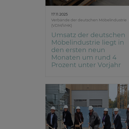
17.11.2025
Verbände der deutschen Möbelindustrie
(VDM/VHK)
Umsatz der deutschen
Möbelindustrie liegt in
den ersten neun
Monaten um rund 4
Prozent unter Vorjahr