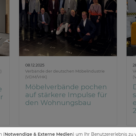
08.12.2025
2
M)
Verbände der deutschen Möbelindustrie
V
(VDM/VHK)
(
Möbelverbände pochen
e
auf stärkere Impulse für
s
r
den Wohnungsbau
 (
Notwendige & Externe Medien
) um Ihr Benutzererlebnis zu 