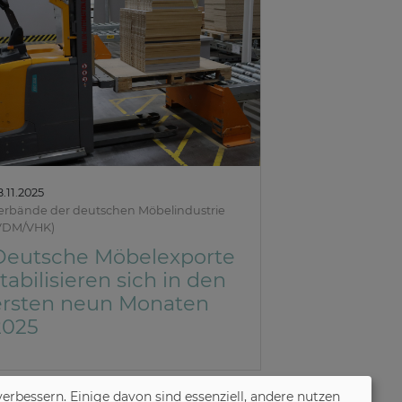
8.11.2025
erbände der deutschen Möbelindustrie
VDM/VHK)
Deutsche Möbelexporte
tabilisieren sich in den
ersten neun Monaten
2025
verbessern. Einige davon sind essenziell, andere nutzen